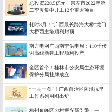
总投资228.5亿元！崇左市2022年第
二季度集中开工12个重大项目
耗时8月！“广西最长跨海大桥”龙门
大桥西主塔顺利封顶
南方电网广西南宁供电局：110千伏
谢高线新建工程顺利投产
全区首个！桂林市公安局生态环境
保护分局挂牌成立
“一县一图”！广西自治区防汛抗旱
工作系列用图出炉
柳州鱼峰区乡村振兴新引擎：一