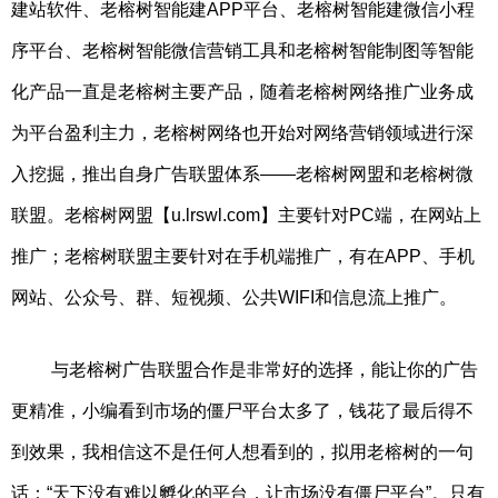
建站软件、老榕树智能建APP平台、老榕树智能建微信小程
序平台、老榕树智能微信营销工具和老榕树智能制图等智能
化产品一直是老榕树主要产品，随着老榕树网络推广业务成
为平台盈利主力，老榕树网络也开始对网络营销领域进行深
入挖掘，推出自身广告联盟体系——老榕树网盟和老榕树微
联盟。老榕树网盟【u.lrswl.com】主要针对PC端，在网站上
推广；老榕树联盟主要针对在手机端推广，有在APP、手机
网站、公众号、群、短视频、公共WIFI和信息流上推广。
与老榕树广告联盟合作是非常好的选择，能让你的广告
更精准，小编看到市场的僵尸平台太多了，钱花了最后得不
到效果，我相信这不是任何人想看到的，拟用老榕树的一句
话：“天下没有难以孵化的平台，让市场没有僵尸平台”。只有